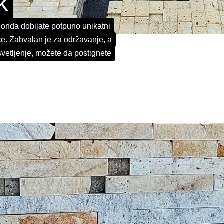
k
k, onda dobijate potpuno unikatni
uće. Zahvalan je za održavanje, a
svetljenje, možete da postignete