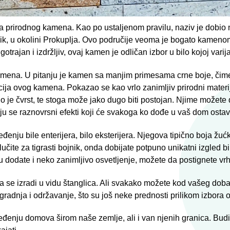
a prirodnog kamena. Kao po ustaljenom pravilu, naziv je dobio
jnik, u okolini Prokuplja. Ovo područije veoma je bogato kameno
otrajan i izdržljiv, ovaj kamen je odličan izbor u bilo kojoj varij
amena. U pitanju je kamen sa manjim primesama crne boje, čime s
ija ovog kamena. Pokazao se kao vrlo zanimljiv prirodni materi
 je čvrst, te stoga može jako dugo biti postojan. Njime možete d
 se raznovrsni efekti koji će svakoga ko dođe u vaš dom ostavit
đenju bile enterijera, bilo eksterijera. Njegova tipično boja žu
čite za tigrasti bojnik, onda dobijate potpuno unikatni izgled bi
 dodate i neko zanimljivo osvetljenje, možete da postignete vrh
a se izradi u vidu štanglica. Ali svakako možete kod vašeg dobav
adnja i održavanje, što su još neke prednosti prilikom izbora
ređenju domova širom naše zemlje, ali i van njenih granica. Bu