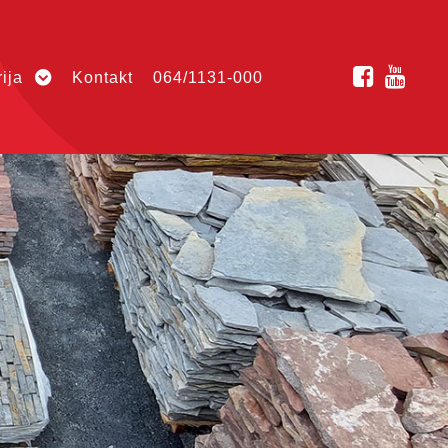
ija
Kontakt
064/1131-000