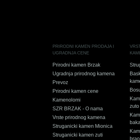
PRIRODNI KAMEN PRODAJA I
VRS
UGRADNJA CENE
KAM
Prirodni kamen Brzak
Stru
Ugradnja prirodnog kamena
Bask
kam
Prevoz
Bos
Prirodni kamen cene
Kame
Kamenolomi
zuto
SZR BRZAK - O nama
Kame
Vrste prirodnog kamena
bak
Struganicki kamen Mionica
Kame
Struganicki kamen zuti
brao