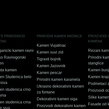
TE PRIRODNOG
PRIRODNI KAMEN MIONICA
PROIZVODI I
ENA
KAMENA
Kamen Vujatinac
ganicki kamen ravni
Rezani kam
Kamen suvi zid
o Ravnogorski
Prirodni ka
Tigrasti bojnik
en
stanglice
Kamen Jazovnik
uta kamen
Kamen bun
Kamen pescar
n Studenica belo
Kamen kraj
Prirodni kamen karamela
 siva
Podmetaci z
Ukrasno dekorativni kamen
n studenica crno
Proizvodi 
za fontane
arna
Slike kame
Dekorativni kamen siga
n studenica crna
Fasade od 
Proizvodi dekorativni kamen
n siva