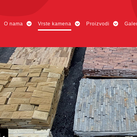
O nama
Vrste kamena
Proizvodi
Galer