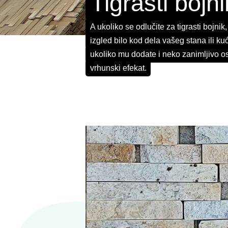
Tigrasti bojni
A ukoliko se odlučite za tigrasti bojni
izgled bilo kod dela vašeg stana ili k
ukoliko mu dodate i neko zanimljivo o
vrhunski efekat.