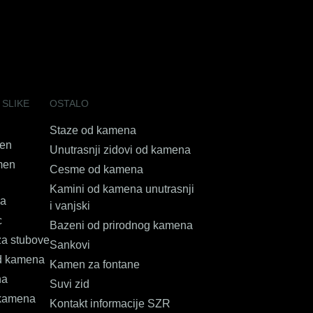
 SLIKE
OSTALO
Staze od kamena
en
Unutrasnji zidovi od kamena
men
Cesme od kamena
Kamini od kamena unutrasnji
ja
i vanjski
c
Bazeni od prirodnog kamena
a stubove
Sankovi
od kamena
Kamen za fontane
na
Suvi zid
kamena
Kontakt informacije SZR