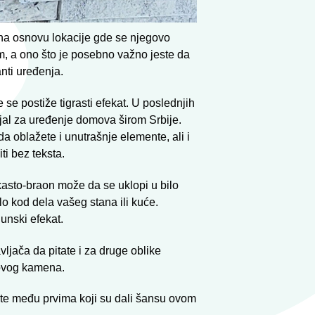
 na osnovu lokacije gde se njegovo
m, a ono što je posebno važno jeste da
anti uređenja.
e postiže tigrasti efekat. U poslednjih
jal za uređenje domova širom Srbije.
a oblažete i unutrašnje elemente, ali i
i bez teksta.
ćkasto-braon može da se uklopi u bilo
lo kod dela vašeg stana ili kuće.
unski efekat.
ljača da pitate i za druge oblike
 ovog kamena.
dite među prvima koji su dali šansu ovom