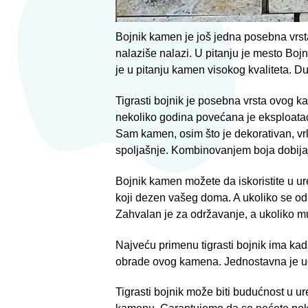
Bojnik kamen je još jedna posebna vrst
nalaziše nalazi. U pitanju je mesto Bo
je u pitanju kamen visokog kvaliteta. Dug
Tigrasti bojnik je posebna vrsta ovog k
nekoliko godina povećana je eksploatac
Sam kamen, osim što je dekorativan, vrlo
spoljašnje. Kombinovanjem boja dobijaju
Bojnik kamen možete da iskoristite u ure
koji dezen vašeg doma. A ukoliko se odlu
Zahvalan je za održavanje, a ukoliko mu
Najveću primenu tigrasti bojnik ima kad
obrade ovog kamena. Jednostavna je ugr
Tigrasti bojnik može biti budućnost u u