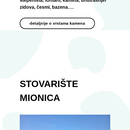
stepeništa, fontani, kamina, unutrašnjih
zidova, česmi, bazena….
detaljnije o vrstama kamena
STOVARIŠTE
MIONICA