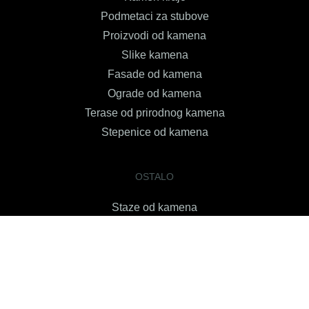
Podmetaci za stubove
Proizvodi od kamena
Slike kamena
Fasade od kamena
Ograde od kamena
Terase od prirodnog kamena
Stepenice od kamena
OSTALO
Staze od kamena
Unutrasnji zidovi od kamena
Cesme od kamena
Kamini od kamena unutrasnji i vanjski
Bazeni od prirodnog kamena
Sankovi