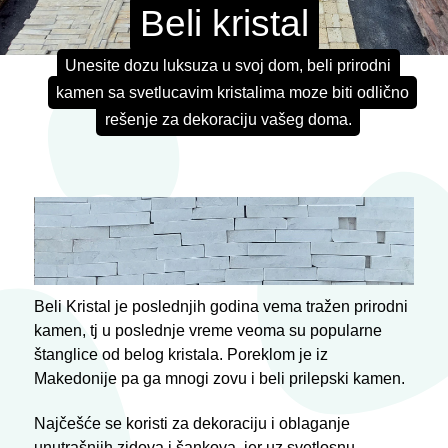
Beli kristal
Unesite dozu luksuza u svoj dom, beli prirodni
kamen sa svetlucavim kristalima moze biti odlično
rešenje za dekoraciju vašeg doma.
Beli Kristal je poslednjih godina vema tražen prirodni
kamen, tj u poslednje vreme veoma su popularne
štanglice od belog kristala. Poreklom je iz
Makedonije pa ga mnogi zovu i beli prilepski kamen.
Najčešće se koristi za dekoraciju i oblaganje
unutrašnjih zidova i šankova, jer uz svetlosnu